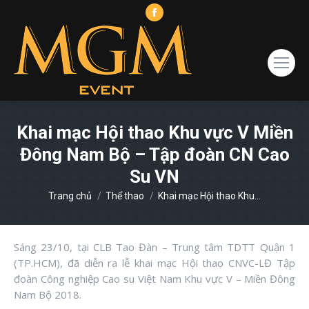
Facebook
page
opens
in
new
window
Khai mạc Hội thao Khu vực V Miền
Đông Nam Bộ – Tập đoàn CN Cao
Su VN
You are here:
Trang chủ
Thể thao
Khai mạc Hội thao Khu…
Sáng 23/10, tại CLB Tao Đàn – Trung tâm TDTT Quận 1
(TP.HCM), đã diễn ra lễ khai mạc Hội thao CNVC-LĐ Tập
đoàn Công nghiệp Cao su Việt Nam Khu vực V – Miền Đông
Nam Bộ 2018.