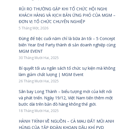
RỦI RO THƯỜNG GẶP KHI TỔ CHỨC HỘI NGHỊ
KHÁCH HÀNG VÀ KỊCH BẢN ỨNG PHÓ CỦA MGM –
ĐƠN VỊ TỔ CHỨC CHUYÊN NGHIỆP
5 Tháng Một, 2026
Đừng để tiệc cuối năm chỉ là bữa ăn tối – 5 Concept
biến Year End Party thành di sản doanh nghiệp cùng
MGM EVENT
30 Tháng Mười Hai, 2025
Bí quyết tối ưu ngân sách tổ chức sự kiện mà không
làm giảm chất lượng | MGM Event
26 Tháng Mười Hai, 2025
Sân bay Long Thành – biểu tượng mới của kết nối
và phát triển. Ngày 19/12, Việt Nam tiến thêm một
bước dài trên bản đồ hàng không thế giới.
18 Tháng Mười Hai, 2025
HÀNH TRÌNH VỀ NGUỒN – CÀ MAU ĐẤT MŨI ANH
HÙNG CỦA TẬP ĐOÀN KHOAN DẦU KHÍ PVD