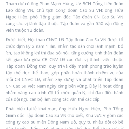
Tham dự có ông Phan Mạnh Hùng, UV BCH Tổng Liên đoàn
Lao động VN, Chủ tịch Công đoàn Cao Su VN; ông Hứa
Ngọc Hiệp, phó Tổng giám đốc Tập đoàn CN Cao Su VN
cùng các vị lãnh đạo thuộc Tập đoàn và gần 550 vận động
viên thuộc 12 đoàn.
Được biết, Hội thao CNVC-LĐ Tập đoàn Cao Su VN được tổ
chức định kỳ 2 năm 1 lần, nhằm tạo sân chơi lành mạnh, bổ
ích, tạo không khí thi đua sôi nổi, tăng cường tinh thần đoàn
kết giao lưu giữa CB CNV-LĐ các đơn vị thành viên thuộc
Tập đoàn. Đồng thời, duy trì và đẩy mạnh phong trào luyện
tập thể dục thể thao, góp phần hoàn thành nhiệm vụ của
mỗi CB CNVC-LĐ, nhằm xây dựng và phát triển Tập đoàn
CN Cao Su Việt Nam ngày càng bền vững. Đây là hoạt động
nhằm nâng cao trình độ tổ chức quản lý, chỉ đạo điều hành
của đội ngũ cán bộ làm công tác văn thể các cấp.
Phát biểu tại lễ khai mạc, ông Hứa Ngọc Hiệp, Phó Tổng
Giám đốc Tập đoàn Cao Su VN cho biết, Khu vực V gồm các
công ty cao su miền Đông Nam Bộ, quy tụ nhiều đội có bề
dày truyền thống, có phong trào thể dục thể thao cơ sở