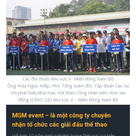
Các đội thuộc khu vực V- Miền đông Nam Bộ
Ông Hứa Ngọc Hiệp, Phó Tổng Giám đốc Tập đoàn Cao Su
VN phát biểu khai mạc Hội thao Công nhân viên chức lao
động (CNVC-LĐ) khu vực V – Miền Đông Nam Bộ
MGM event – là một công ty chuyên
nhận tổ chức các giải đấu thể thao
Với hơn 10 năm kinh nghiệm trong lĩnh vực sự kiện,