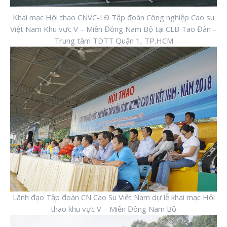
Khai mạc Hội thao CNVC-LĐ Tập đoàn Công nghiệp Cao su
Việt Nam Khu vực V – Miền Đông Nam Bộ tại CLB Tao Đàn –
Trung tâm TDTT Quận 1, TP.HCM
Lãnh đạo Tập đoàn CN Cao Su Việt Nam dự lễ khai mạc Hội
thao khu vực V – Miền Đông Nam Bộ