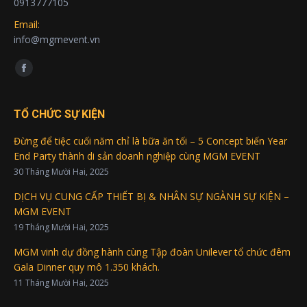
0913777105
Email:
info@mgmevent.vn
Find us on:
Facebook
page
opens
TỔ CHỨC SỰ KIỆN
in
Đừng để tiệc cuối năm chỉ là bữa ăn tối – 5 Concept biến Year
new
End Party thành di sản doanh nghiệp cùng MGM EVENT
window
30 Tháng Mười Hai, 2025
DỊCH VỤ CUNG CẤP THIẾT BỊ & NHÂN SỰ NGÀNH SỰ KIỆN –
MGM EVENT
19 Tháng Mười Hai, 2025
MGM vinh dự đồng hành cùng Tập đoàn Unilever tổ chức đêm
Gala Dinner quy mô 1.350 khách.
11 Tháng Mười Hai, 2025