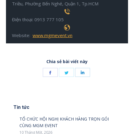
Triều, Phường Bến Nghé, Quận 1, Tp.HCM
Điện thoại: 0913 777 105
Website:
www.mgmevent.vn
Chia sẻ bài viết này
Share
Share
Share
on
on
on
Facebook
Twitter
LinkedIn
Tin tức
TỔ CHỨC HỘI NGHỊ KHÁCH HÀNG TRỌN GÓI
CÙNG MGM EVENT
10 Tháng Một, 2026