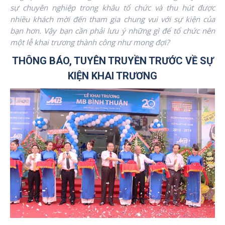
sự chuyên nghiệp trong khâu tổ chức và thu hút được
nhiều khách mời đến tham gia chung vui với sự kiện của
bạn hơn. Vậy bạn cần phải lưu ý những gì để tổ chức nên
một lễ khai trương thành công như mong đợi?
THÔNG BÁO, TUYÊN TRUYỀN TRƯỚC VỀ SỰ
KIỆN KHAI TRƯƠNG