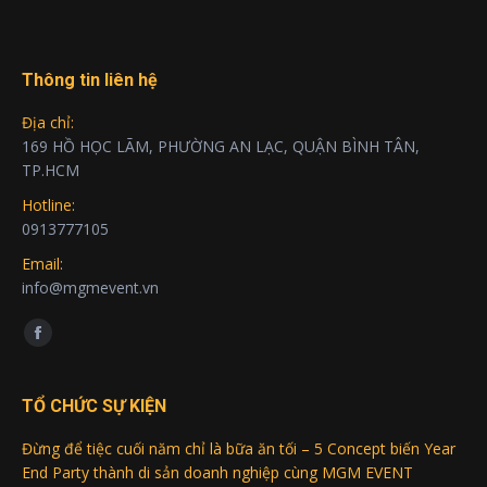
Thông tin liên hệ
Địa chỉ:
169 HỒ HỌC LÃM, PHƯỜNG AN LẠC, QUẬN BÌNH TÂN,
TP.HCM
Hotline:
0913777105
Email:
info@mgmevent.vn
Find us on:
Facebook
page
opens
TỔ CHỨC SỰ KIỆN
in
Đừng để tiệc cuối năm chỉ là bữa ăn tối – 5 Concept biến Year
new
End Party thành di sản doanh nghiệp cùng MGM EVENT