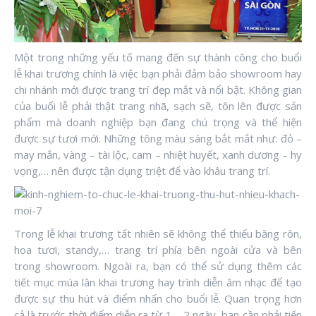
Một trong những yếu tố mang đến sự thành công cho buổi
lễ khai trương chính là việc bạn phải đảm bảo showroom hay
chi nhánh mới được trang trí đẹp mắt và nổi bật. Không gian
của buổi lễ phải thật trang nhã, sạch sẽ, tôn lên được sản
phẩm mà doanh nghiệp bạn đang chú trọng và thể hiện
được sự tươi mới. Những tông màu sáng bắt mắt như: đỏ –
may mắn, vàng – tài lộc, cam – nhiệt huyết, xanh dương – hy
vọng,… nên được tận dụng triệt để vào khâu trang trí.
Trong lễ khai trương tất nhiên sẽ không thể thiếu băng rôn,
hoa tươi, standy,… trang trí phía bên ngoài cửa và bên
trong showroom. Ngoài ra, bạn có thể sử dụng thêm các
tiết mục múa lân khai trương hay trình diễn âm nhạc để tạo
được sự thu hút và điểm nhấn cho buổi lễ. Quan trọng hơn
cả là trước thời điểm diễn ra từ 1 – 2 ngày, bạn cần phải tiến