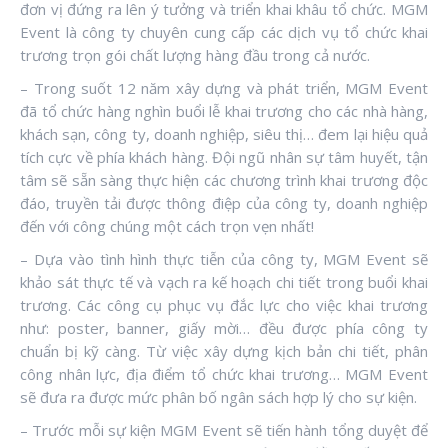
đơn vị đứng ra lên ý tưởng và triển khai khâu tổ chức. MGM
Event là công ty chuyên cung cấp các dịch vụ tổ chức khai
trương trọn gói chất lượng hàng đầu trong cả nước.
– Trong suốt 12 năm xây dựng và phát triển, MGM Event
đã tổ chức hàng nghìn buổi lễ khai trương cho các nhà hàng,
khách sạn, công ty, doanh nghiệp, siêu thị… đem lại hiệu quả
tích cực về phía khách hàng. Đội ngũ nhân sự tâm huyết, tận
tâm sẽ sẵn sàng thực hiện các chương trình khai trương độc
đáo, truyền tải được thông điệp của công ty, doanh nghiệp
đến với công chúng một cách trọn vẹn nhất!
– Dựa vào tình hình thực tiễn của công ty, MGM Event sẽ
khảo sát thực tế và vạch ra kế hoạch chi tiết trong buổi khai
trương. Các công cụ phục vụ đắc lực cho việc khai trương
như: poster, banner, giấy mời… đều được phía công ty
chuẩn bị kỹ càng. Từ việc xây dựng kịch bản chi tiết, phân
công nhân lực, địa điểm tổ chức khai trương… MGM Event
sẽ đưa ra được mức phân bố ngân sách hợp lý cho sự kiện.
– Trước mỗi sự kiện MGM Event sẽ tiến hành tổng duyệt để