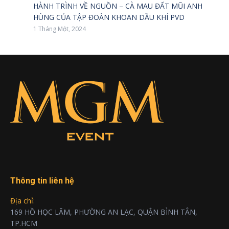
HÀNH TRÌNH VỀ NGUỒN – CÀ MAU ĐẤT MŨI ANH
HÙNG CỦA TẬP ĐOÀN KHOAN DẦU KHÍ PVD
1 Tháng Một, 2024
Thông tin liên hệ
Địa chỉ:
169 HỒ HỌC LÃM, PHƯỜNG AN LẠC, QUẬN BÌNH TÂN,
TP.HCM