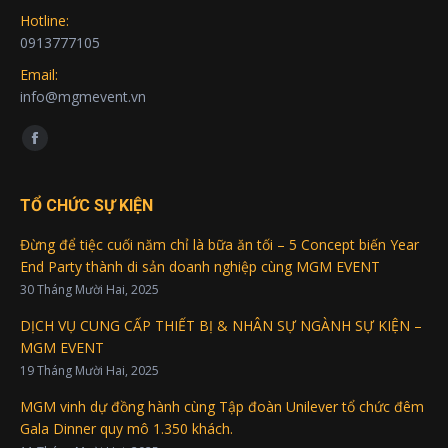
Hotline:
0913777105
Email:
info@mgmevent.vn
Find us on:
Facebook
page
opens
TỔ CHỨC SỰ KIỆN
in
Đừng để tiệc cuối năm chỉ là bữa ăn tối – 5 Concept biến Year
new
End Party thành di sản doanh nghiệp cùng MGM EVENT
window
30 Tháng Mười Hai, 2025
DỊCH VỤ CUNG CẤP THIẾT BỊ & NHÂN SỰ NGÀNH SỰ KIỆN –
MGM EVENT
19 Tháng Mười Hai, 2025
MGM vinh dự đồng hành cùng Tập đoàn Unilever tổ chức đêm
Gala Dinner quy mô 1.350 khách.