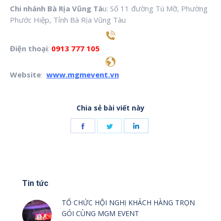
Chi nhánh Bà Rịa Vũng Tà
u: Số 11 đường Tú Mỡ, Phường
Phước Hiệp, Tỉnh Bà Rịa Vũng Tàu
Điện thoại
:
0913 777
105
Website
:
www.mgmevent.vn
Chia sẻ bài viết này
Share
Share
Share
on
on
on
Facebook
Twitter
LinkedIn
Tin tức
TỔ CHỨC HỘI NGHỊ KHÁCH HÀNG TRỌN
GÓI CÙNG MGM EVENT