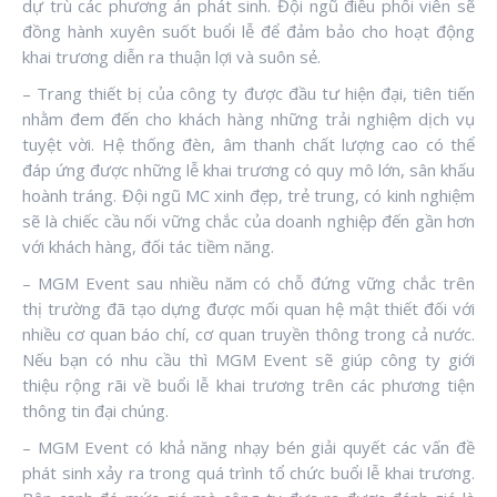
dự trù các phương án phát sinh. Đội ngũ điều phối viên sẽ
đồng hành xuyên suốt buổi lễ để đảm bảo cho hoạt động
khai trương diễn ra thuận lợi và suôn sẻ.
– Trang thiết bị của công ty được đầu tư hiện đại, tiên tiến
nhằm đem đến cho khách hàng những trải nghiệm dịch vụ
tuyệt vời. Hệ thống đèn, âm thanh chất lượng cao có thể
đáp ứng được những lễ khai trương có quy mô lớn, sân khấu
hoành tráng. Đội ngũ MC xinh đẹp, trẻ trung, có kinh nghiệm
sẽ là chiếc cầu nối vững chắc của doanh nghiệp đến gần hơn
với khách hàng, đối tác tiềm năng.
– MGM Event sau nhiều năm có chỗ đứng vững chắc trên
thị trường đã tạo dựng được mối quan hệ mật thiết đối với
nhiều cơ quan báo chí, cơ quan truyền thông trong cả nước.
Nếu bạn có nhu cầu thì MGM Event sẽ giúp công ty giới
thiệu rộng rãi về buổi lễ khai trương trên các phương tiện
thông tin đại chúng.
– MGM Event có khả năng nhạy bén giải quyết các vấn đề
phát sinh xảy ra trong quá trình tổ chức buổi lễ khai trương.