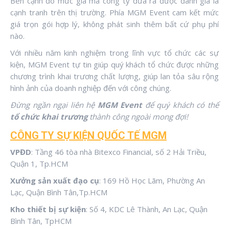
Bên cạnh đó mức giá mà công ty đưa ra được đánh giá là
cạnh tranh trên thị trường. Phía MGM Event cam kết mức
giá trọn gói hợp lý, không phát sinh thêm bất cứ phụ phí
nào.
Với nhiều năm kinh nghiệm trong lĩnh vực tổ chức các sự
kiện, MGM Event tự tin giúp quý khách tổ chức được những
chương trình khai trương chất lượng, giúp lan tỏa sâu rộng
hình ảnh của doanh nghiệp đến với công chúng.
Đừng ngần ngại liên hệ
MGM Event
để quý khách có thể
tổ chức khai trương
thành công ngoài mong đợi!
CÔNG TY SỰ KIỆN QUỐC TẾ MGM
VPĐD
: Tầng 46 tòa nhà Bitexco Financial, số 2 Hải Triều,
Quận 1, Tp.HCM
Xưởng sản xuất đạo cụ
: 169 Hồ Học Lãm, Phường An
Lạc, Quận Bình Tân,Tp.HCM
Kho thiết bị sự kiện
: Số 4, KDC Lê Thành, An Lạc, Quận
Bình Tân, TpHCM