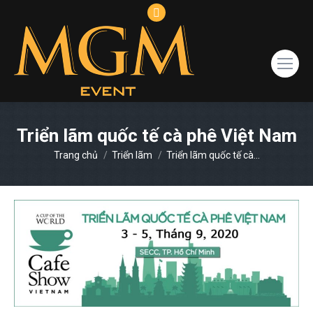
Facebook
page
opens
in
new
window
Triển lãm quốc tế cà phê Việt Nam
You are here:
Trang chủ
Triển lãm
Triển lãm quốc tế cà…