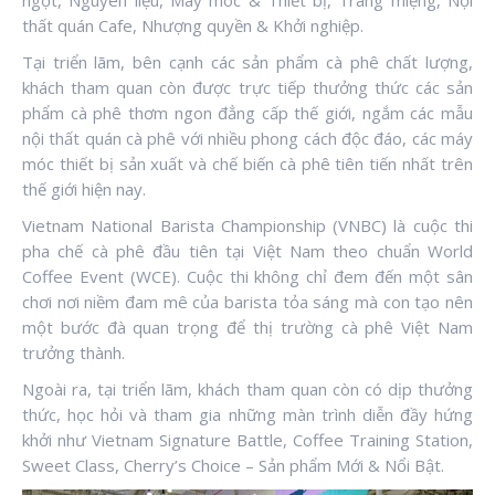
ngọt, Nguyên liệu, Máy móc & Thiết bị, Tráng miệng, Nội
thất quán Cafe, Nhượng quyền & Khởi nghiệp.
Tại triển lãm, bên cạnh các sản phẩm cà phê chất lượng,
khách tham quan còn được trực tiếp thưởng thức các sản
phẩm cà phê thơm ngon đẳng cấp thế giới, ngắm các mẫu
nội thất quán cà phê với nhiều phong cách độc đáo, các máy
móc thiết bị sản xuất và chế biến cà phê tiên tiến nhất trên
thế giới hiện nay.
Vietnam National Barista Championship (VNBC) là cuộc thi
pha chế cà phê đầu tiên tại Việt Nam theo chuẩn World
Coffee Event (WCE). Cuộc thi không chỉ đem đến một sân
chơi nơi niềm đam mê của barista tỏa sáng mà con tạo nên
một bước đà quan trọng để thị trường cà phê Việt Nam
trưởng thành.
Ngoài ra, tại triển lãm, khách tham quan còn có dịp thưởng
thức, học hỏi và tham gia những màn trình diễn đầy hứng
khởi như Vietnam Signature Battle, Coffee Training Station,
Sweet Class, Cherry’s Choice – Sản phẩm Mới & Nổi Bật.