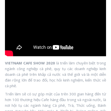
VIETNAM CAFE SHOW 2020
là triển lãm chuyên biệt trong
ngành công nghiệp cà phê, quy tụ các doanh nghiệp kinh
doanh cà phê trên khắp cả nước và thế giới và là một diễn
đàn rộng lớn để trao đổi, học hỏi kinh nghiệm, kiến thức về
cà phê.
Triển lãm sẽ có sự góp mặt của trên 300 gian hàng đến từ
hơn 100 thương hiệu Cafe hàng đầu trong và ngoài nước, là
nơi hội tụ các ngành hàng Cà phê, Trà, Thức uống, Bánh