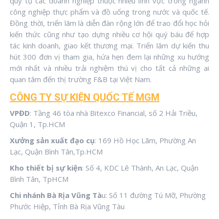
quy tụ các doanh nghiệp thuộc nhiều lĩnh vực trong ngành
công nghiệp thực phẩm và đồ uống trong nước và quốc tế.
Đồng thời, triển lãm là diễn đàn rộng lớn để trao đổi học hỏi
kiến thức cũng như tạo dựng nhiều cơ hội quý báu để hợp
tác kinh doanh, giao kết thương mại. Triển lãm dự kiến thu
hút 300 đơn vị tham gia, hứa hẹn đem lại những xu hướng
mới nhất và nhiều trải nghiệm thú vị cho tất cả những ai
quan tâm đến thị trường F&B tại Việt Nam.
CÔNG TY SỰ KIỆN QUỐC TẾ MGM
VPĐD
: Tầng 46 tòa nhà Bitexco Financial, số 2 Hải Triều,
Quận 1, Tp.HCM
Xưởng sản xuất đạo cụ
: 169 Hồ Học Lãm, Phường An
Lạc, Quận Bình Tân,Tp.HCM
Kho thiết bị sự kiện
: Số 4, KDC Lê Thành, An Lạc, Quận
Bình Tân, TpHCM
Chi nhánh Bà Rịa Vũng Tà
u: Số 11 đường Tú Mỡ, Phường
Phước Hiệp, Tỉnh Bà Rịa Vũng Tàu