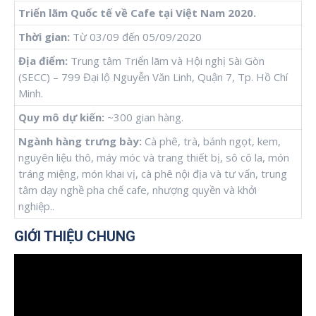
Triển lãm Quốc tế về Cafe tại Việt Nam 2020.
Thời gian:
Từ 03/09 đến 05/09/2020
Địa điểm:
Trung tâm Triển lãm và Hội nghị Sài Gòn
(SECC) – 799 Đại lộ Nguyễn Văn Linh, Quận 7, Tp. Hồ Chí
Minh.
Quy mô dự kiến:
~300 gian hàng.
Ngành hàng trưng bày:
Cà phê, trà, bánh ngọt, kem,
nguyên liệu thô, máy móc và trang thiết bị, sô cô la, món
tráng miệng, món khai vị, cà phê nội địa và tư vấn, trung
tâm dạy nghề pha chế cafe, nhượng quyền và khởi
nghiệp..
GIỚI THIỆU CHUNG