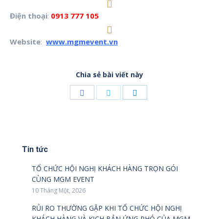
Điện thoại
:
0913 777
105
Website
:
www.mgmevent.vn
Chia sẻ bài viết này
Share
Share
Share
on
on
on
Facebook
Twitter
LinkedIn
Tin tức
TỔ CHỨC HỘI NGHỊ KHÁCH HÀNG TRỌN GÓI
CÙNG MGM EVENT
10 Tháng Một, 2026
RỦI RO THƯỜNG GẶP KHI TỔ CHỨC HỘI NGHỊ
KHÁCH HÀNG VÀ KỊCH BẢN ỨNG PHÓ CỦA MGM –