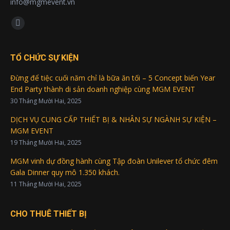
info@mgmevent.vn
Find us on:
Facebook
page
opens
TỔ CHỨC SỰ KIỆN
in
Đừng để tiệc cuối năm chỉ là bữa ăn tối – 5 Concept biến Year
new
End Party thành di sản doanh nghiệp cùng MGM EVENT
window
30 Tháng Mười Hai, 2025
DỊCH VỤ CUNG CẤP THIẾT BỊ & NHÂN SỰ NGÀNH SỰ KIỆN –
MGM EVENT
19 Tháng Mười Hai, 2025
MGM vinh dự đồng hành cùng Tập đoàn Unilever tổ chức đêm
Gala Dinner quy mô 1.350 khách.
11 Tháng Mười Hai, 2025
CHO THUÊ THIẾT BỊ