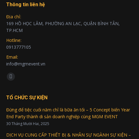
Thông tin liên hệ
Địa chỉ:
169 HỒ HỌC LÃM, PHƯỜNG AN LẠC, QUẬN BÌNH TÂN,
TP.HCM
Hotline:
0913777105
Email:
info@mgmevent.vn
Find us on:
Facebook
page
opens
TỔ CHỨC SỰ KIỆN
in
Đừng để tiệc cuối năm chỉ là bữa ăn tối – 5 Concept biến Year
new
End Party thành di sản doanh nghiệp cùng MGM EVENT
window
30 Tháng Mười Hai, 2025
DỊCH VỤ CUNG CẤP THIẾT BỊ & NHÂN SỰ NGÀNH SỰ KIỆN –